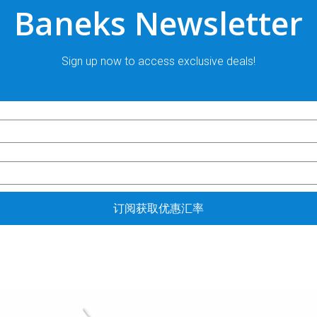
Baneks Newsletter
Sign up now to access exclusive deals!
订阅获取优惠汇率