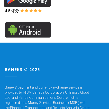
4.5 评分
BANEKS © 2025
Baneks’ payment and currency exchange service is
provided by NIUM Canada Corporation,
Unlimited Cloud
LLC, and Panda Communications Corp, which is
registered as a Money Services Business (‘MSB’) with
the Financial Transactions and Reports Analysis Centre